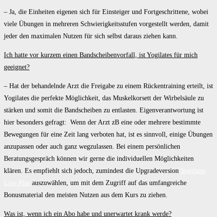
– Ja, die Einheiten eigenen sich für Einsteiger und Fortgeschrittene, wobei
viele Übungen in mehreren Schwierigkeitsstufen vorgestellt werden, damit
jeder den maximalen Nutzen für sich selbst daraus ziehen kann.
Ich hatte vor kurzem einen Bandscheibenvorfall, ist Yogilates für mich
geeignet?
– Hat der behandelnde Arzt die Freigabe zu einem Rückentraining erteilt, ist
Yogilates die perfekte Möglichkeit, das Muskelkorsett der Wirbelsäule zu
stärken und somit die Bandscheiben zu entlasten. Eigenverantwortung ist
hier besonders gefragt: Wenn der Arzt zB eine oder mehrere bestimmte
Bewegungen für eine Zeit lang verboten hat, ist es sinnvoll, einige Übungen
anzupassen oder auch ganz wegzulassen. Bei einem persönlichen
Beratungsgespräch können wir gerne die individuellen Möglichkeiten
klären. Es empfiehlt sich jedoch, zumindest die Upgradeversion
Yogilates
Live Plus
auszuwählen, um mit dem Zugriff auf das umfangreiche
Bonusmaterial den meisten Nutzen aus dem Kurs zu ziehen.
Was ist, wenn ich ein Abo habe und unerwartet krank werde?